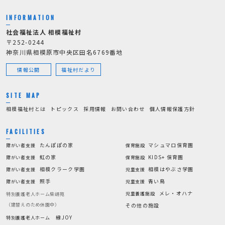
INFORMATION
社会福祉法人 相模福祉村
〒252-0244
神奈川県相模原市中央区田名6769番地
情報公開
福祉村だより
SITE MAP
相模福祉村とは
トピックス
採用情報
お問い合わせ
個人情報保護方針
FACILITIES
たんぽぽの家
マシュマロ保育園
障がい者支援
保育施設
虹の家
KIDS+ 保育園
障がい者支援
保育施設
相模クラーク学園
相模はやぶさ学園
障がい者支援
児童支援
照手
青い鳥
障がい者支援
児童支援
メレ・オハナ
児童養護施設
特別養護老人ホーム柴胡苑
（建替えのため休園中）
その他の施設
縁JOY
特別養護老人ホーム