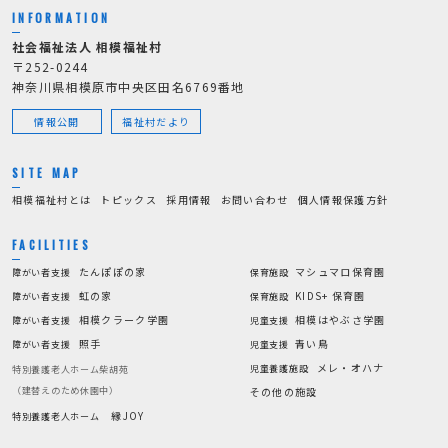
INFORMATION
社会福祉法人 相模福祉村
〒252-0244
神奈川県相模原市中央区田名6769番地
情報公開
福祉村だより
SITE MAP
相模福祉村とは
トピックス
採用情報
お問い合わせ
個人情報保護方針
FACILITIES
たんぽぽの家
マシュマロ保育園
障がい者支援
保育施設
虹の家
KIDS+ 保育園
障がい者支援
保育施設
相模クラーク学園
相模はやぶさ学園
障がい者支援
児童支援
照手
青い鳥
障がい者支援
児童支援
メレ・オハナ
児童養護施設
特別養護老人ホーム柴胡苑
（建替えのため休園中）
その他の施設
縁JOY
特別養護老人ホーム