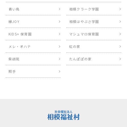
青い鳥
相模クラーク学園
縁JOY
相模はやぶさ学園
KIDS+ 保育園
マシュマロ保育園
メレ・オハナ
虹の家
柴胡苑
たんぽぽの家
照手