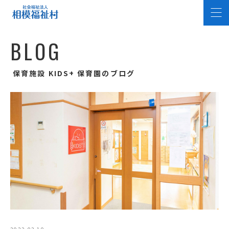
B
L
O
G
保育施設 KIDS+ 保育園のブログ