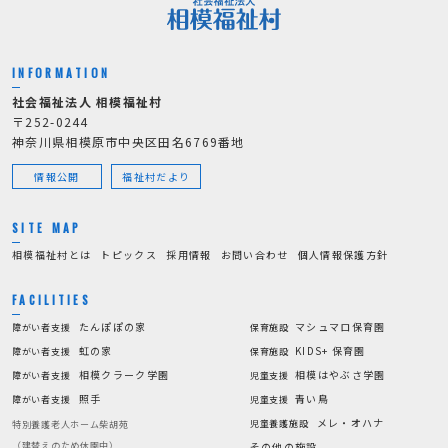
INFORMATION
社会福祉法人 相模福祉村
〒252-0244
神奈川県相模原市中央区田名6769番地
情報公開
福祉村だより
SITE MAP
相模福祉村とは
トピックス
採用情報
お問い合わせ
個人情報保護方針
FACILITIES
たんぽぽの家
マシュマロ保育園
障がい者支援
保育施設
虹の家
KIDS+ 保育園
障がい者支援
保育施設
相模クラーク学園
相模はやぶさ学園
障がい者支援
児童支援
照手
青い鳥
障がい者支援
児童支援
メレ・オハナ
児童養護施設
特別養護老人ホーム柴胡苑
（建替えのため休園中）
その他の施設