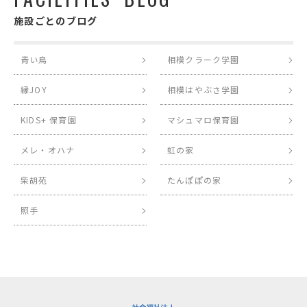
施設ごとのブログ
青い鳥
相模クラーク学園
縁JOY
相模はやぶさ学園
KIDS+ 保育園
マシュマロ保育園
メレ・オハナ
虹の家
柴胡苑
たんぽぽの家
照手