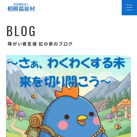
B
L
O
G
障がい者支援 虹の家のブログ