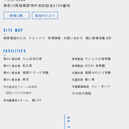
神奈川県相模原市中央区田名6769番地
情報公開
福祉村だより
SITE MAP
相模福祉村とは
トピックス
採用情報
お問い合わせ
個人情報保護方針
FACILITIES
たんぽぽの家
マシュマロ保育園
障がい者支援
保育施設
虹の家
KIDS+ 保育園
障がい者支援
保育施設
相模クラーク学園
相模はやぶさ学園
障がい者支援
児童支援
照手
青い鳥
障がい者支援
児童支援
メレ・オハナ
児童養護施設
特別養護老人ホーム柴胡苑
（建替えのため休園中）
その他の施設
縁JOY
特別養護老人ホーム