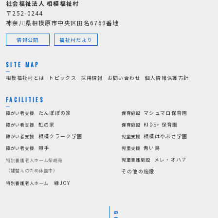
社会福祉法人 相模福祉村
〒252-0244
神奈川県相模原市中央区田名6769番地
情報公開
福祉村だより
SITE MAP
相模福祉村とは
トピックス
採用情報
お問い合わせ
個人情報保護方針
FACILITIES
たんぽぽの家
マシュマロ保育園
障がい者支援
保育施設
虹の家
KIDS+ 保育園
障がい者支援
保育施設
相模クラーク学園
相模はやぶさ学園
障がい者支援
児童支援
照手
青い鳥
障がい者支援
児童支援
メレ・オハナ
児童養護施設
特別養護老人ホーム柴胡苑
（建替えのため休園中）
その他の施設
縁JOY
特別養護老人ホーム