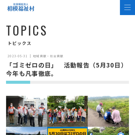
T
O
P
I
C
S
トピックス
2023-05-31
地域貢献・社会貢献
「ゴミゼロの日」 活動報告（5月30日）
今年も凡事徹底。