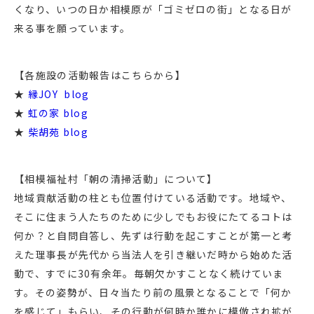
くなり、いつの日か相模原が「ゴミゼロの街」となる日が
来る事を願っています。
【各施設の活動報告はこちらから】
★
縁JOY blog
★
虹の家 blog
★
柴胡苑 blog
【相模福祉村「朝の清掃活動」について】
地域貢献活動の柱とも位置付けている活動です。地域や、
そこに住まう人たちのために少しでもお役にたてるコトは
何か？と自問自答し、先ずは行動を起こすことが第一と考
えた理事長が先代から当法人を引き継いだ時から始めた活
動で、すでに30有余年。毎朝欠かすことなく続けていま
す。その姿勢が、日々当たり前の風景となることで「何か
を感じて」もらい、その行動が何時か誰かに模倣され拡が