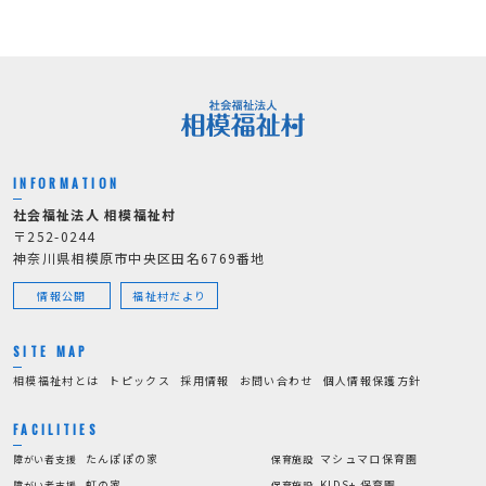
INFORMATION
社会福祉法人 相模福祉村
〒252-0244
神奈川県相模原市中央区田名6769番地
情報公開
福祉村だより
SITE MAP
相模福祉村とは
トピックス
採用情報
お問い合わせ
個人情報保護方針
FACILITIES
たんぽぽの家
マシュマロ保育園
障がい者支援
保育施設
虹の家
KIDS+ 保育園
障がい者支援
保育施設