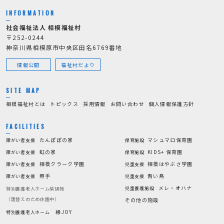
INFORMATION
社会福祉法人 相模福祉村
〒252-0244
神奈川県相模原市中央区田名6769番地
情報公開
福祉村だより
SITE MAP
相模福祉村とは
トピックス
採用情報
お問い合わせ
個人情報保護方針
FACILITIES
たんぽぽの家
マシュマロ保育園
障がい者支援
保育施設
虹の家
KIDS+ 保育園
障がい者支援
保育施設
相模クラーク学園
相模はやぶさ学園
障がい者支援
児童支援
照手
青い鳥
障がい者支援
児童支援
メレ・オハナ
児童養護施設
特別養護老人ホーム柴胡苑
（建替えのため休園中）
その他の施設
縁JOY
特別養護老人ホーム