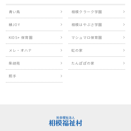
青い鳥
相模クラーク学園
縁JOY
相模はやぶさ学園
KIDS+ 保育園
マシュマロ保育園
メレ・オハナ
虹の家
柴胡苑
たんぽぽの家
照手