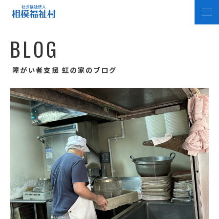
B
L
O
G
障がい者支援 虹の家のブログ