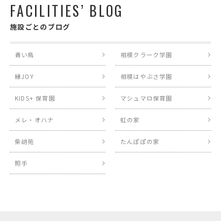
FACILITIES’ BLOG
施設ごとのブログ
青い鳥
相模クラーク学園
縁JOY
相模はやぶさ学園
KIDS+ 保育園
マシュマロ保育園
メレ・オハナ
虹の家
柴胡苑
たんぽぽの家
照手