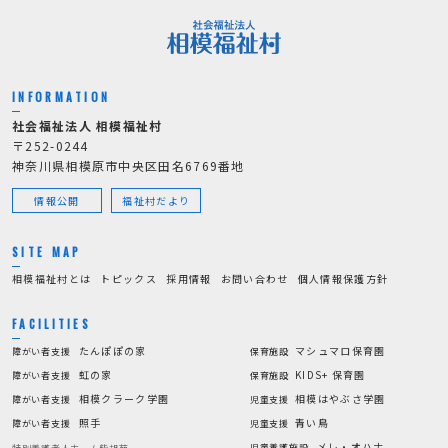
INFORMATION
社会福祉法人 相模福祉村
〒252-0244
神奈川県相模原市中央区田名6769番地
情報公開
福祉村だより
SITE MAP
相模福祉村とは
トピックス
採用情報
お問い合わせ
個人情報保護方針
FACILITIES
たんぽぽの家
マシュマロ保育園
障がい者支援
保育施設
虹の家
KIDS+ 保育園
障がい者支援
保育施設
相模クラーク学園
相模はやぶさ学園
障がい者支援
児童支援
照手
青い鳥
障がい者支援
児童支援
メレ・オハナ
児童養護施設
特別養護老人ホーム柴胡苑