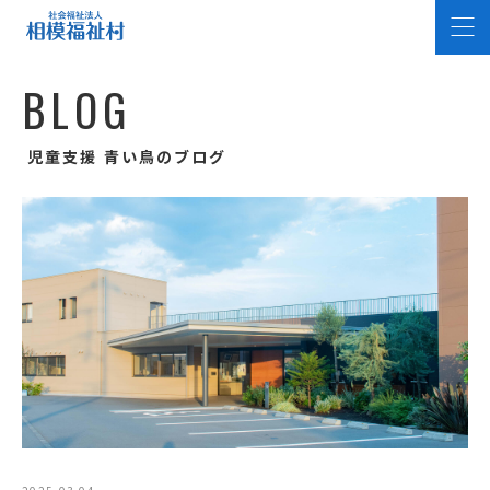
B
L
O
G
児童支援 青い鳥のブログ