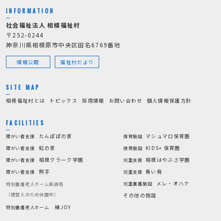
INFORMATION
社会福祉法人 相模福祉村
〒252-0244
神奈川県相模原市中央区田名6769番地
情報公開
福祉村だより
SITE MAP
相模福祉村とは
トピックス
採用情報
お問い合わせ
個人情報保護方針
FACILITIES
たんぽぽの家
マシュマロ保育園
障がい者支援
保育施設
虹の家
KIDS+ 保育園
障がい者支援
保育施設
相模クラーク学園
相模はやぶさ学園
障がい者支援
児童支援
照手
青い鳥
障がい者支援
児童支援
メレ・オハナ
児童養護施設
特別養護老人ホーム柴胡苑
（建替えのため休園中）
その他の施設
縁JOY
特別養護老人ホーム