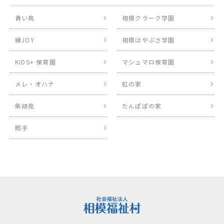
青い鳥
相模クラーク学園
縁JOY
相模はやぶさ学園
KIDS+ 保育園
マシュマロ保育園
メレ・オハナ
虹の家
柴胡苑
たんぽぽの家
照手