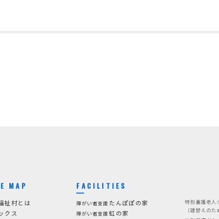
TE MAP
FACILITIES
特別養護老人
福祉村とは
たんぽぽの家
障がい者支援
（建替えのた
ックス
虹の家
障がい者支援