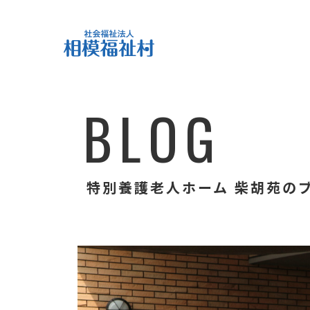
B
L
O
G
特別養護老人ホーム 柴胡苑の