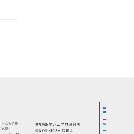
GO TO TOP
ホーム柴胡苑
マシュマロ保育園
保育施設
め休園中）
KIDS+ 保育園
保育施設