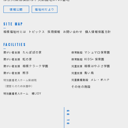
情報公開
福祉村だより
SITE MAP
相模福祉村とは
トピックス
採用情報
お問い合わせ
個人情報保護方針
FACILITIES
たんぽぽの家
マシュマロ保育園
障がい者支援
保育施設
虹の家
KIDS+ 保育園
障がい者支援
保育施設
相模クラーク学園
相模はやぶさ学園
障がい者支援
児童支援
照手
青い鳥
障がい者支援
児童支援
メレ・オハナ
児童養護施設
特別養護老人ホーム柴胡苑
（建替えのため休園中）
その他の施設
縁JOY
特別養護老人ホーム
GO TO TOP