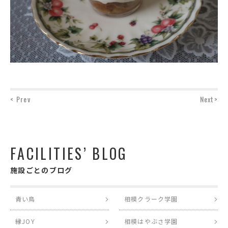
< Prev
Next>
FACILITIES’ BLOG
施設ごとのブログ
青い鳥
相模クラーク学園
縁JOY
相模はやぶさ学園