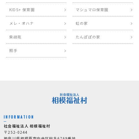
KIDS+ 保育園
マシュマロ保育園
メレ・オハナ
虹の家
柴胡苑
たんぽぽの家
照手
INFORMATION
社会福祉法人 相模福祉村
〒252-0244
神奈川県相模原市中央区田名6769番地