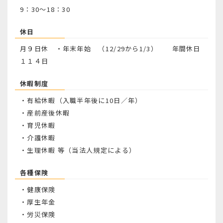
9：30～18：30
休日
月９日休 ・年末年始 （12/29から1/3） 年間休日
１１４日
休暇制度
・有給休暇（入職半年後に10日／年）
・産前産後休暇
・育児休暇
・介護休暇
・生理休暇 等（当法人規定による）
各種保険
・健康保険
・厚生年金
・労災保険